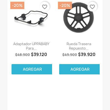
-20%
-20%
favorite_border
favorite_border
Adaptador UPPABABY
Rueda Trasera
Para...
Repuesto...
$39.120
$39.920
$48.900
$49.900
AGREGAR
AGREGAR