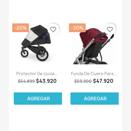
-20%
-20%
favorite_border
favorite_border
Protector De Lluvia...
Funda De Cuero Para...
$43.920
$47.920
$54.899
$59.900
AGREGAR
AGREGAR