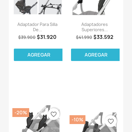
Adaptador Para Silla
Adaptadores
De...
Superiores...
$31.920
$33.592
$39.900
$41.990
AGREGAR
AGREGAR
-20%
favorite_border
-10%
favorite_border