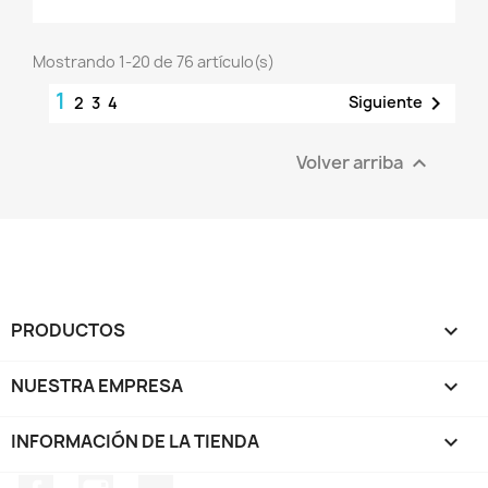
Mostrando 1-20 de 76 artículo(s)
1

Siguiente
2
3
4
Volver arriba

PRODUCTOS

NUESTRA EMPRESA

INFORMACIÓN DE LA TIENDA
keyboard_arrow_down
Facebook
Instagram
TikTok