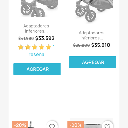
Adaptadores
Inferiores...
Adaptadores
$33.592
Inferiores...
$41.990
$35.910
$39.900
1
reseña
AGREGAR
AGREGAR
-20%
-20%
favorite_border
favorite_border