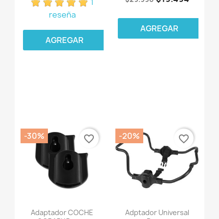
1
reseña
AGREGAR
AGREGAR
-30%
-20%
favorite_border
favorite_border
Adaptador COCHE
Adptador Universal