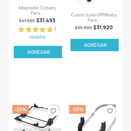
Adaptador Cobaby
Para...
Cubre Lluvia UPPAbaby
$31.493
Para...
$41.990
$31.920
$39.900
1
reseña
AGREGAR
AGREGAR
-20%
-20%
favorite_border
favorite_border