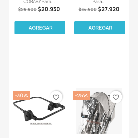
COBABY Para...
Para...
$20.930
$27.920
$29.900
$34.900
AGREGAR
AGREGAR
-30%
-25%
favorite_border
favorite_border