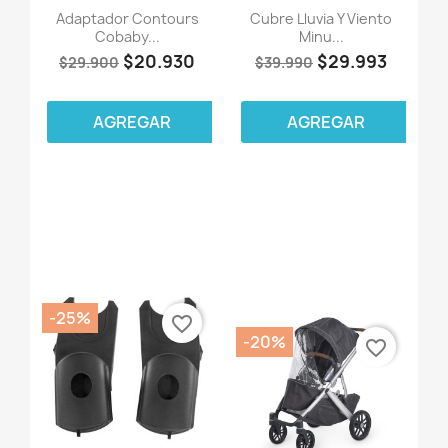
Adaptador Contours
Cubre Lluvia Y Viento
Cobaby...
Minu...
$20.930
$29.993
$29.900
$39.990
AGREGAR
AGREGAR
-25%
favorite_border
-20%
favorite_border