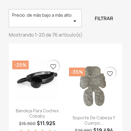
Precio: de más bajo a más alto
FILTRAR

Mostrando 1-20 de 76 artículo(s)
-25%
favorite_border
-35%
favorite_border
Bandeja Para Coches
Cobaby
Soporte De Cabeza Y
$11.925
Cuerpo...
$15.900
$19.494
$29.990