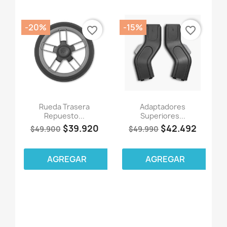
-20%
-15%
favorite_border
favorite_border
Rueda Trasera
Adaptadores
Repuesto...
Superiores...
$39.920
$42.492
$49.900
$49.990
AGREGAR
AGREGAR