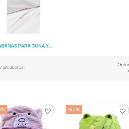
BANAS PARA CUNA Y...
Orde
7 productos.
p
0%
-40%
favorite_border
favorite_border