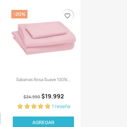
-20%
favorite_border
Sabanas Rosa Suave 100%...
$19.992
$24.990
1 reseña
AGREGAR