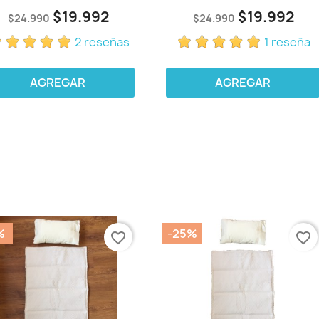
$19.992
$19.992
$24.990
$24.990
2 reseñas
1 reseña
AGREGAR
AGREGAR
%
-25%
favorite_border
favorite_border