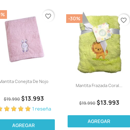
0%
favorite_border
-30%
favorite_border
Mantita Conejita De Nojo
Mantita Frazada Coral...
$13.993
$19.990
$13.993
$19.990
1 reseña
AGREGAR
AGREGAR