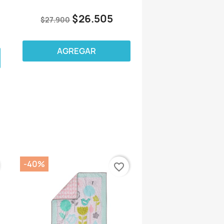
$26.505
$27.900
AGREGAR
-40%
favorite_border