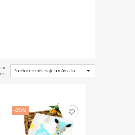
nar

Precio: de más bajo a más alto
or:
-35%
favorite_border