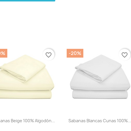
0%
-20%
favorite_border
favorite_border
anas Beige 100% Algodón...
Sabanas Blancas Cunas 100%..