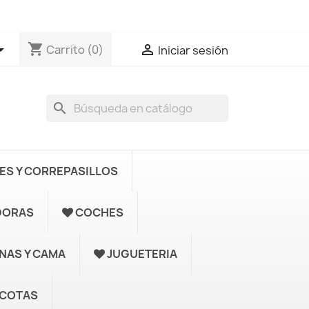
shopping_cart


Carrito
(0)
Iniciar sesión
search
S Y CORREPASILLOS
DORAS
COCHES
UNAS Y CAMA
JUGUETERIA
COTAS