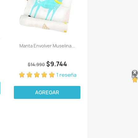
Manta Envolver Muselina...
$9.744
$14.990
1 reseña
RESEÑ
AGREGAR