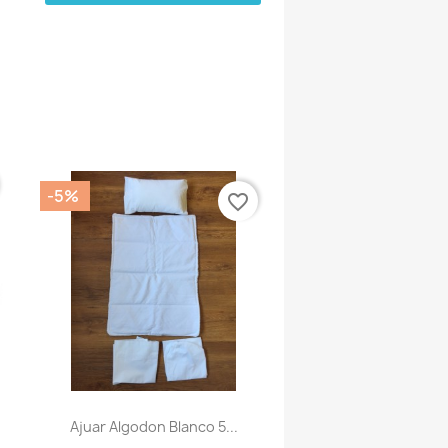
-5%
favorite_border
.
Ajuar Algodon Blanco 5...