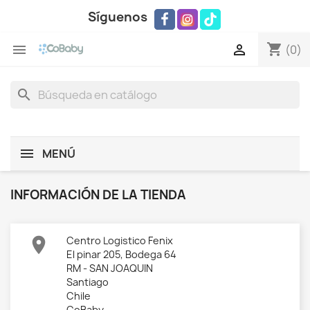
Síguenos
shopping_cart


(0)
search
MENÚ
INFORMACIÓN DE LA TIENDA

Centro Logistico Fenix
El pinar 205, Bodega 64
RM - SAN JOAQUIN
Santiago
Chile
CoBaby