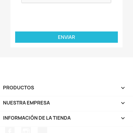
PRODUCTOS

NUESTRA EMPRESA

INFORMACIÓN DE LA TIENDA
keyboard_arrow_down
Facebook
Instagram
TikTok