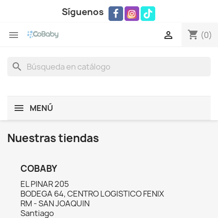
Síguenos
shopping_cart


(0)
search
MENÚ
Nuestras tiendas
COBABY
EL PINAR 205
BODEGA 64, CENTRO LOGISTICO FENIX
RM - SAN JOAQUIN
Santiago