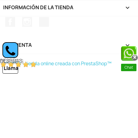
INFORMACIÓN DE LA TIENDA
keyboard_arrow_down
Facebook
Instagram
TikTok
SU CUENTA

RESEÑAS DE CLIENTES
© 2026 - tienda online creada con PrestaShop™
Llamar
Chat