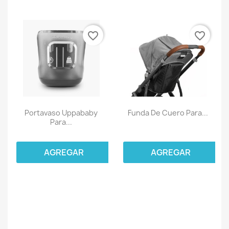
favorite_border
favorite_border
Portavaso Uppababy
Funda De Cuero Para...
Para...
AGREGAR
AGREGAR