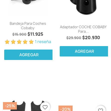
Bandeja Para Coches
Adaptador COCHE COBABY
Cobaby
Para...
$11.925
$15.900
$20.930
$29.900
1 reseña
AGREGAR
AGREGAR
-25%
favorite_border
-20%
favorite_border