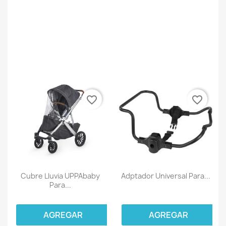
favorite_border
favorite_border
Cubre Lluvia UPPAbaby
Adptador Universal Para...
Para...
AGREGAR
AGREGAR