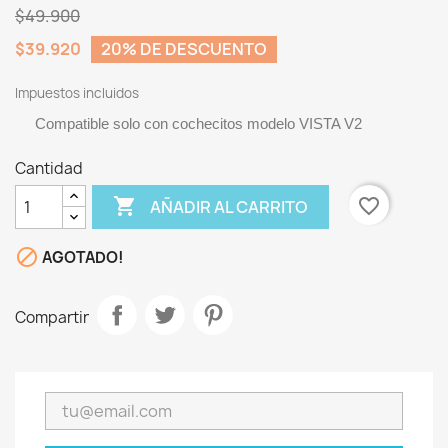
$49.900
$39.920
20% DE DESCUENTO
Impuestos incluidos
Compatible solo con cochecitos modelo VISTA V2
Cantidad

favorite_border
AÑADIR AL CARRITO

AGOTADO!
Compartir