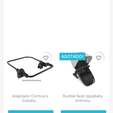
AGOTADO!
favorite_border
favorite_border
Adaptador Contours
Rumble Seat Uppababy
Cobaby...
Anthony