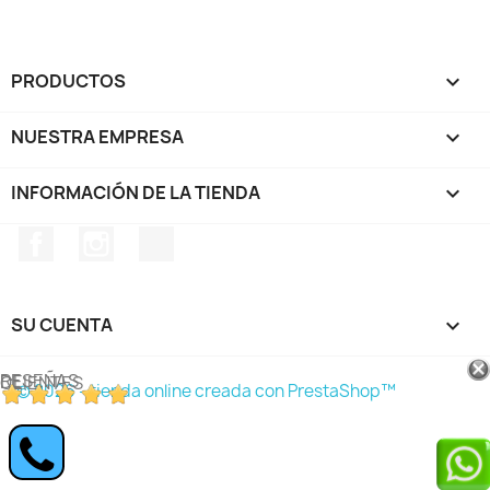
PRODUCTOS

NUESTRA EMPRESA

INFORMACIÓN DE LA TIENDA
keyboard_arrow_down
Facebook
Instagram
TikTok
SU CUENTA

RESEÑAS DE CLIENTES
© 2026 - tienda online creada con PrestaShop™