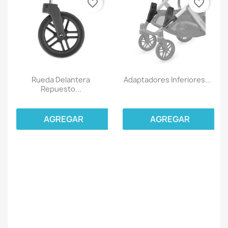
favorite_border
favorite_border
Rueda Delantera
Adaptadores Inferiores...
Repuesto...
AGREGAR
AGREGAR