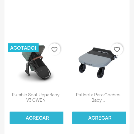
AGOTADO!
favorite_border
favorite_border
Rumble Seat UppaBaby
Patineta Para Coches
V3 GWEN
Baby...
AGREGAR
AGREGAR