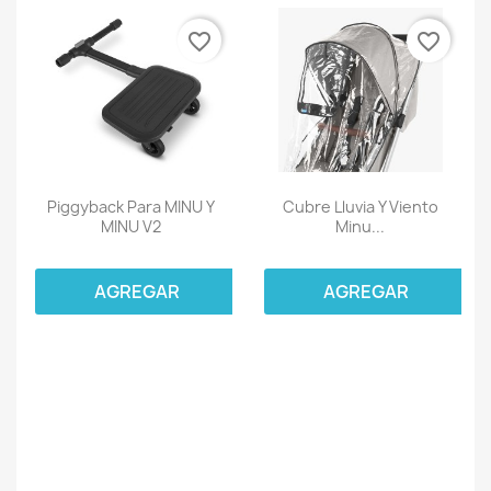
favorite_border
favorite_border
Piggyback Para MINU Y
Cubre Lluvia Y Viento
MINU V2
Minu...
AGREGAR
AGREGAR