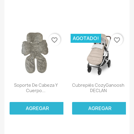
AGOTADO!
favorite_border
favorite_border
Soporte De Cabeza Y
Cubrepiés CozyGanoosh
Cuerpo...
DECLAN
AGREGAR
AGREGAR