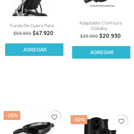
Adaptador Contours
Funda De Cuero Para...
Cobaby...
$47.920
$59.900
$20.930
$29.900
AGREGAR
AGREGAR
-25%
favorite_border
-30%
favorite_border