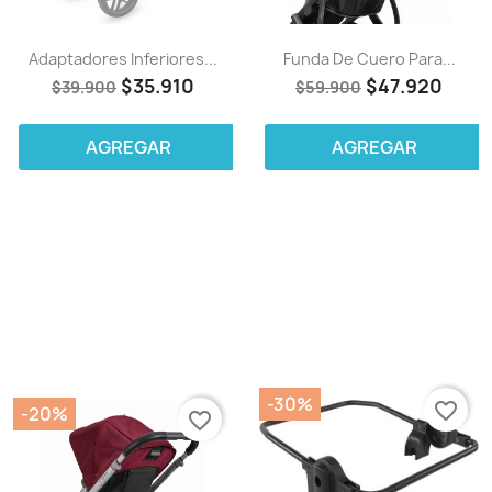
Adaptadores Inferiores...
Funda De Cuero Para...
$35.910
$47.920
$39.900
$59.900
AGREGAR
AGREGAR
-30%
favorite_border
-20%
favorite_border