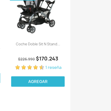
Coche Doble Sit N Stand...
.
$170.243
$226.990
1 reseña
AGREGAR