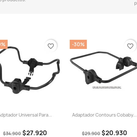
p
0%
-30%
favorite_border
favorite_border
dptador Universal Para...
Adaptador Contours Cobaby...
$27.920
$20.930
$34.900
$29.900