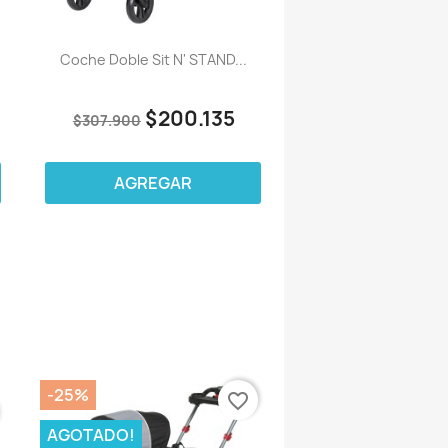
Coche Doble Sit N' STAND...
$200.135
$307.900
AGREGAR
-25%
favorite_border
AGOTADO!