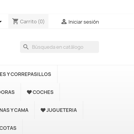
shopping_cart


Carrito
(0)
Iniciar sesión
search
S Y CORREPASILLOS
DORAS
COCHES
UNAS Y CAMA
JUGUETERIA
COTAS