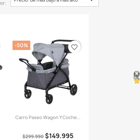

or:
-50%
favorite_border
RESEÑ
Carro Paseo Wagon Y Coche...
$149.995
$299.990