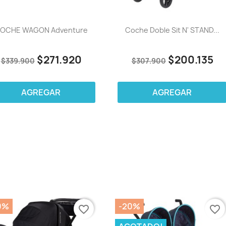
OCHE WAGON Adventure
Coche Doble Sit N' STAND...
$271.920
$200.135
$339.900
$307.900
AGREGAR
AGREGAR
0%
-20%
favorite_border
favorite_border