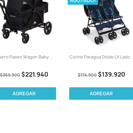
AGOTADO!
arro Paseo Wagon Baby...
Coche Paragua Doble LX Lado..
$221.940
$139.920
$369.900
$174.900
AGREGAR
AGREGAR