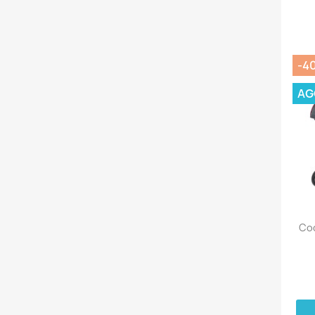
-4
AG
Coc