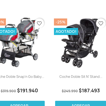
0%
-25%
favorite_border
favorite_border
OTADO!
AGOTADO!
he Doble Snap'n Go Baby...
Coche Doble Sit N' Stand...
$191.940
$187.493
$319.900
$249.990
AGREGAR
AGREGAR