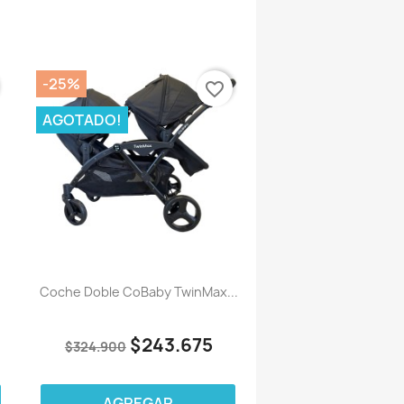
-25%
favorite_border
AGOTADO!
Coche Doble CoBaby TwinMax...
$243.675
$324.900
AGREGAR