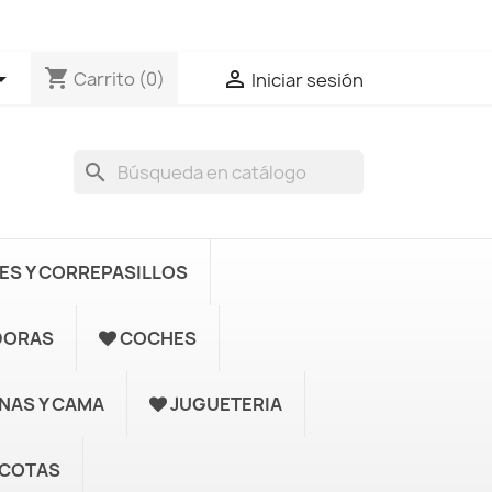
shopping_cart


Carrito
(0)
Iniciar sesión
search
S Y CORREPASILLOS
DORAS
COCHES
UNAS Y CAMA
JUGUETERIA
COTAS