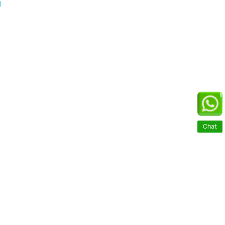
l
Chat