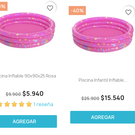
0%
favorite_border
-40%
favorite_border
cina Inflable 90x90x25 Rosa
Piscina Infantil Inflable...
$5.940
$9.900
$15.540
$25.900
1 reseña
AGREGAR
AGREGAR