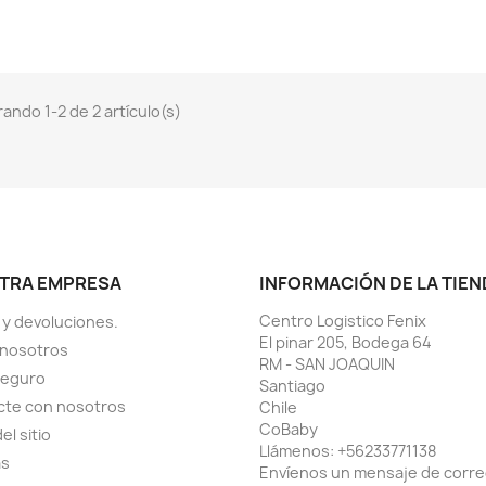
ando 1-2 de 2 artículo(s)
TRA EMPRESA
INFORMACIÓN DE LA TIEN
Centro Logistico Fenix
 y devoluciones.
El pinar 205, Bodega 64
 nosotros
RM - SAN JOAQUIN
seguro
Santiago
cte con nosotros
Chile
CoBaby
el sitio
Llámenos:
+56233771138
as
Envíenos un mensaje de corr