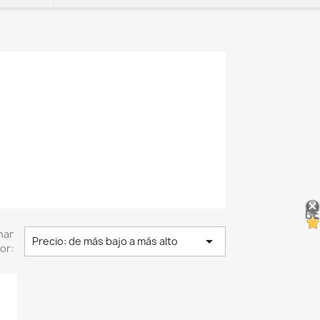
RESEÑ
nar

Precio: de más bajo a más alto
or: