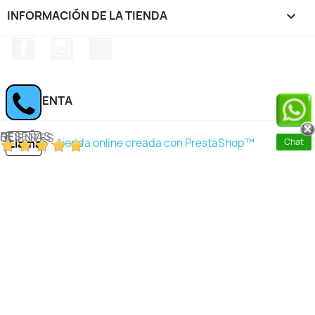
INFORMACIÓN DE LA TIENDA
keyboard_arrow_down
Facebook
Instagram
TikTok
SU CUENTA

RESEÑAS DE CLIENTES
Llamar
Chat
© 2026 - tienda online creada con PrestaShop™