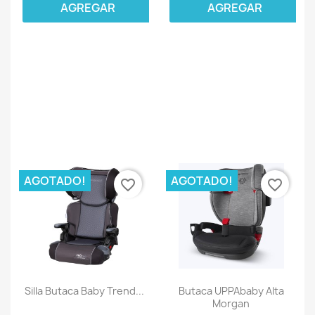
AGREGAR
AGREGAR
AGOTADO!
AGOTADO!
favorite_border
favorite_border
Silla Butaca Baby Trend...
Butaca UPPAbaby Alta
Morgan