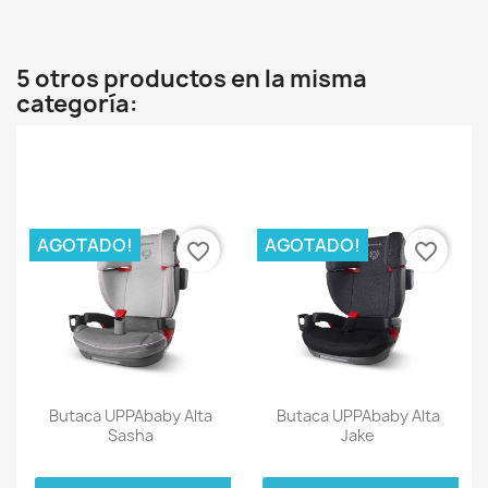
5 otros productos en la misma
categoría:
AGOTADO!
AGOTADO!
favorite_border
favorite_border
Butaca UPPAbaby Alta
Butaca UPPAbaby Alta
Sasha
Jake