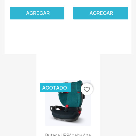
AGREGAR
AGREGAR
AGOTADO!
favorite_border
Butaca UPPAbaby Alta