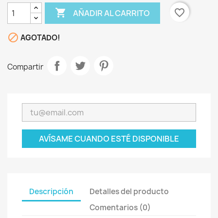

favorite_border
AÑADIR AL CARRITO

AGOTADO!
Compartir
AVÍSAME CUANDO ESTÉ DISPONIBLE
Descripción
Detalles del producto
Comentarios (0)