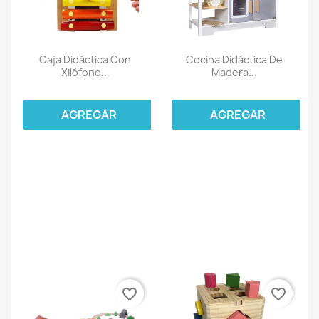
Caja Didáctica Con
Cocina Didáctica De
Xilófono...
Madera...
AGREGAR
AGREGAR
favorite_border
favorite_border