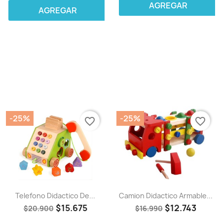
AGREGAR
AGREGAR
-25%
-25%
favorite_border
favorite_border
Telefono Didactico De...
Camion Didactico Armable...
$15.675
$12.743
$20.900
$16.990