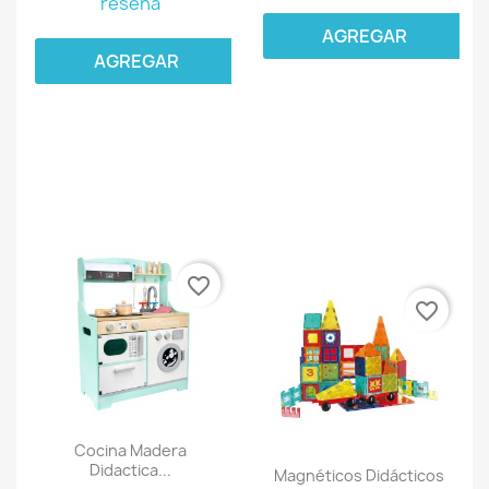
reseña
AGREGAR
AGREGAR
favorite_border
favorite_border
Cocina Madera
Didactica...
Magnéticos Didácticos