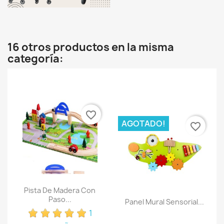
16 otros productos en la misma
categoría:
favorite_border
AGOTADO!
favorite_border
Pista De Madera Con
Paso...
Panel Mural Sensorial...
1