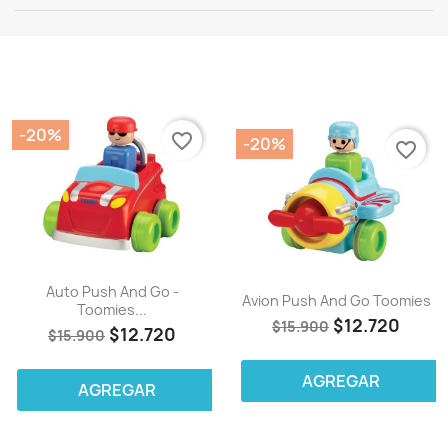
-20%
favorite_border
-20%
favorite_border
Auto Push And Go -
Avion Push And Go Toomies
Toomies...
$12.720
$15.900
$12.720
$15.900
AGREGAR
AGREGAR