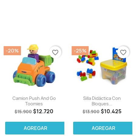
-20%
-25%
favorite_border
favorite_border
Camion Push And Go
Silla Didáctica Con
Toomies
Bloques...
$12.720
$10.425
$15.900
$13.900
AGREGAR
AGREGAR