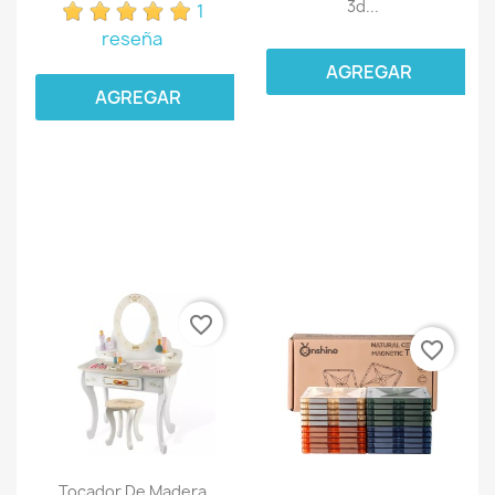
3d...
1
reseña
AGREGAR
AGREGAR
favorite_border
favorite_border
Tocador De Madera