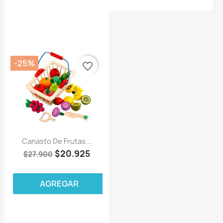
-25%
favorite_border
Canasto De Frutas...
$20.925
$27.900
AGREGAR