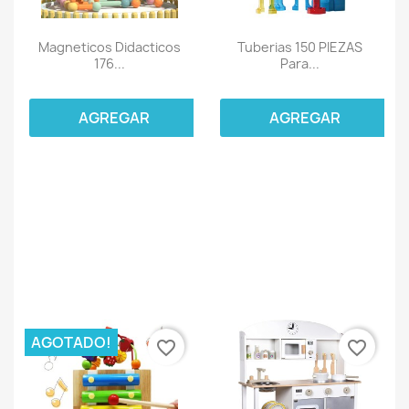
Magneticos Didacticos
Tuberias 150 PIEZAS
176...
Para...
AGREGAR
AGREGAR
AGOTADO!
favorite_border
favorite_border