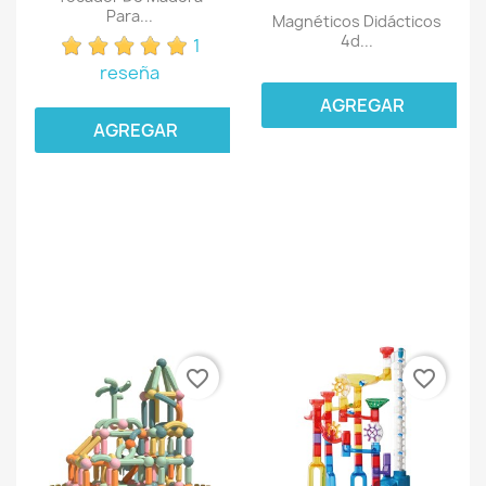
Para...
Magnéticos Didácticos
4d...
1
reseña
AGREGAR
AGREGAR
favorite_border
favorite_border