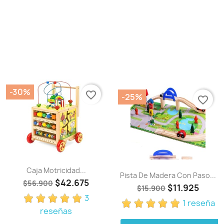
-30%
favorite_border
-25%
favorite_border
Caja Motricidad...
Pista De Madera Con Paso...
$42.675
$56.900
$11.925
$15.900
3
1 reseña
reseñas