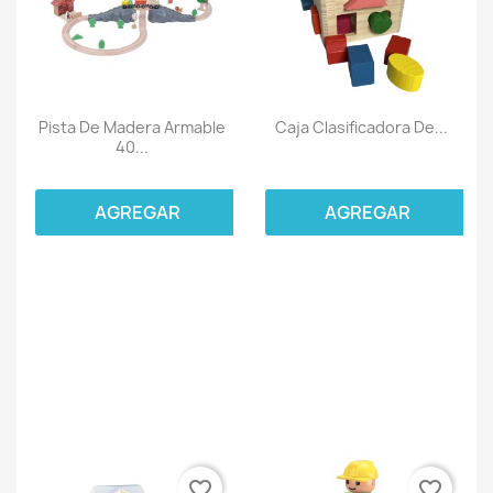
Pista De Madera Armable
Caja Clasificadora De...
40...
AGREGAR
AGREGAR
favorite_border
favorite_border