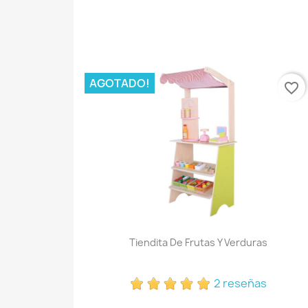
AGOTADO!
favorite_border
Tiendita De Frutas Y Verduras
2 reseñas