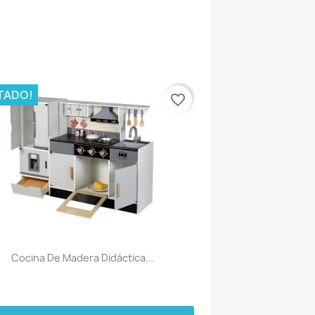
TADO!
favorite_border
Cocina De Madera Didáctica...