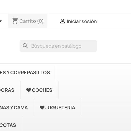
shopping_cart


Carrito
(0)
Iniciar sesión
search
S Y CORREPASILLOS
DORAS
COCHES
UNAS Y CAMA
JUGUETERIA
COTAS