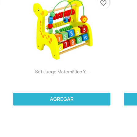
favorite_border
Set Juego Matemático Y...
AGREGAR