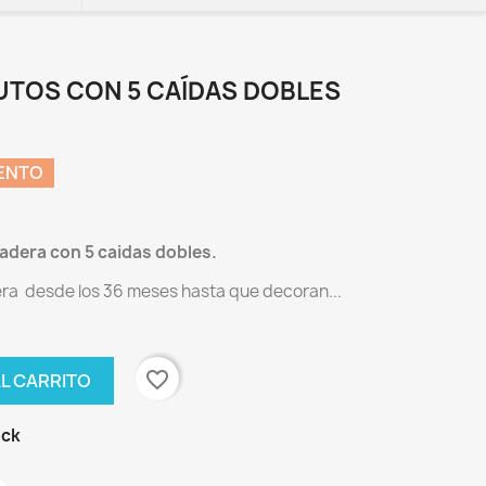
AUTOS CON 5 CAÍDAS DOBLES
ENTO
adera con 5 caidas dobles.
ra desde los 36 meses hasta que decoran...
favorite_border
AL CARRITO
ock