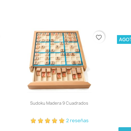
favorite_border
AGO
Sudoku Madera 9 Cuadrados
2 reseñas