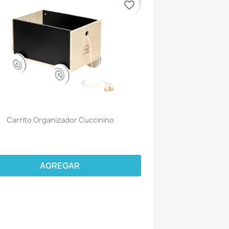
favorite_border
Carrito Organizador Cuccinino
AGREGAR