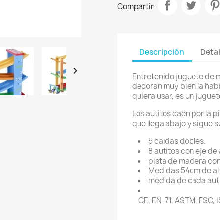
Compartir
Descripción
Detal

Entretenido juguete de 
decoran muy bien la habit
quiera usar, es un juguet
Los autitos caen por la p
que llega abajo y sigue s
5 caidas dobles.
8 autitos con eje de
pista de madera con
Medidas 54cm de alt
medida de cada aut
CE, EN-71, ASTM, FSC,