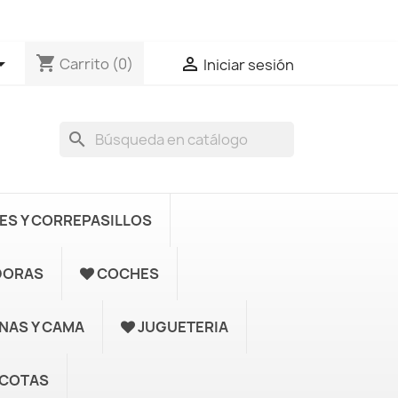
shopping_cart


Carrito
(0)
Iniciar sesión
search
S Y CORREPASILLOS
DORAS
COCHES
UNAS Y CAMA
JUGUETERIA
COTAS