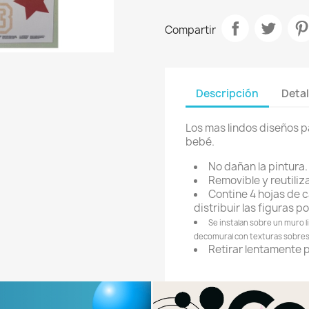
Compartir
Descripción
Detal
Los mas lindos diseños pa
bebé.
No dañan la pintura.
Removible y reutiliz
Contine 4 hojas de 
distribuir las figuras po
Se instalan sobre un muro li
decomural con texturas sobres
Retirar lentamente pa