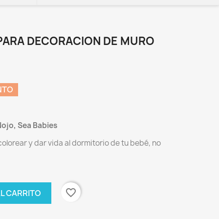
PARA DECORACION DE MURO
NTO
ojo, Sea Babies
olorear y dar vida al dormitorio de tu bebé, no
favorite_border
AL CARRITO