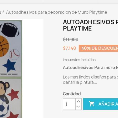
s
Autoadhesivos para decoracion de Muro Playtime
AUTOADHESIVOS 
PLAYTIME
$11.900
$7.140
40% DE DESCUE
Impuestos incluidos
Autoadhesivos Para muro N
Los mas lindos diseños para c
dañan la pintura...
Cantidad

AÑADIR 