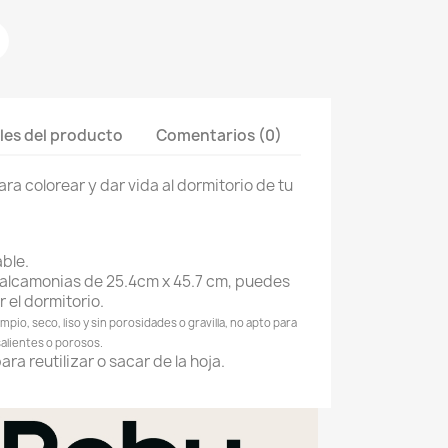
les del producto
Comentarios (0)
ra colorear y dar vida al dormitorio de tu
able.
calcamonias de 25.4cm x 45.7 cm, puedes
r el dormitorio.
mpio, seco, liso y sin porosidades o gravilla, no apto para
alientes o porosos.
ra reutilizar o sacar de la hoja.