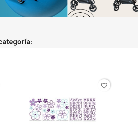
categoría:
favorite_border