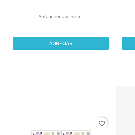
Autoadhesivos Para...
AGREGAR
favorite_border