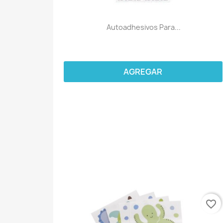
Autoadhesivos Para...
AGREGAR
favorite_border