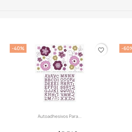
-40%
-60
favorite_border
Autoadhesivos Para...