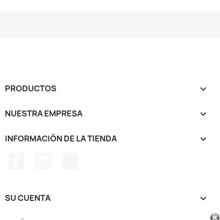
PRODUCTOS

NUESTRA EMPRESA

INFORMACIÓN DE LA TIENDA
keyboard_arrow_down
Facebook
Instagram
TikTok
SU CUENTA
