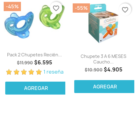
-45%
-55%
favorite_border
favorite_border
Pack 2 Chupetes Recién...
Chupete 3 A 6 MESES
$6.595
Caucho...
$11.990
$4.905
$10.900
1 reseña
AGREGAR
AGREGAR