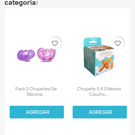
categoría:
favorite_border
favorite_border
Pack 2 Chupetes De
Chupete 0 A 3 Meses
Silicona...
Caucho...
AGREGAR
AGREGAR