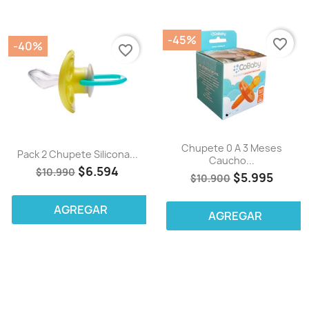
-45%
favorite_border
-40%
favorite_border
Chupete 0 A 3 Meses
Pack 2 Chupete Silicona...
Caucho...
$6.594
$10.990
$5.995
$10.900
AGREGAR
AGREGAR