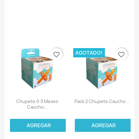
AGOTADO!
favorite_border
favorite_border
Chupete 0-3 Meses
Pack 2 Chupete Caucho...
Caucho...
AGREGAR
AGREGAR