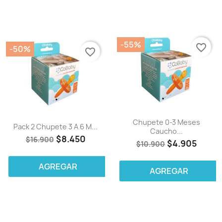
-55%
favorite_border
-50%
favorite_border
Chupete 0-3 Meses
Pack 2 Chupete 3 A 6 M...
Caucho...
$8.450
$16.900
$4.905
$10.900
AGREGAR
AGREGAR