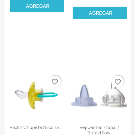
AGREGAR
AGREGAR
favorite_border
favorite_border
Pack 2 Chupete Silicona...
Repuestos Etapa 2
Breastflow