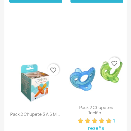
favorite_border
favorite_border
Pack 2 Chupetes
Recién...
Pack 2 Chupete 3 A 6 M...
1
reseña