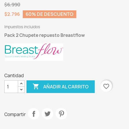
$6.990
$2.796
60% DE DESCUENTO
Impuestos incluidos
Pack 2 Chupete repuesto Breastflow
Cantidad

favorite_border
AÑADIR AL CARRITO
Compartir