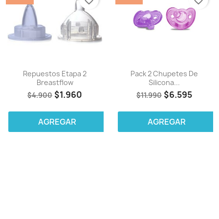
favorite_border
favorite_border
Repuestos Etapa 2
Pack 2 Chupetes De
Breastflow
Silicona...
$1.960
$6.595
$4.900
$11.990
AGREGAR
AGREGAR