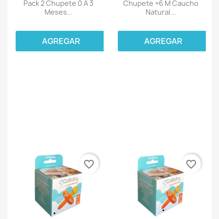
Pack 2 Chupete 0 A 3
Chupete +6 M Caucho
Meses...
Natural...
AGREGAR
AGREGAR
favorite_border
favorite_border