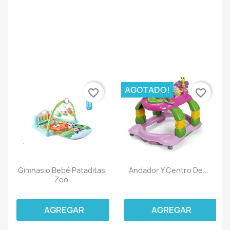
AGOTADO!
favorite_border
favorite_border
Gimnasio Bebé Pataditas
Andador Y Centro De...
Zoo
AGREGAR
AGREGAR