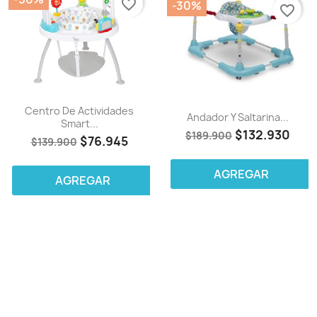
favorite_border
-30%
favorite_border
Centro De Actividades
Andador Y Saltarina...
Smart...
$132.930
$189.900
$76.945
$139.900
AGREGAR
AGREGAR