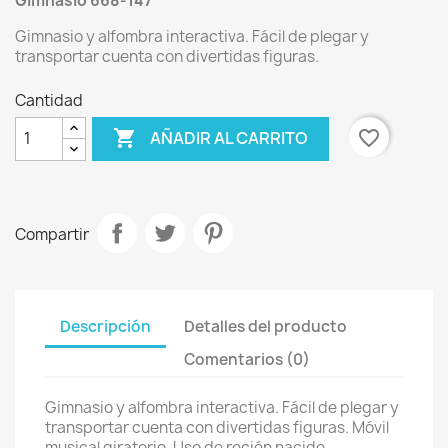
Gimnasio
668-147
Gimnasio y alfombra interactiva. Fácil de plegar y
transportar cuenta con divertidas figuras.
Cantidad

favorite_border
AÑADIR AL CARRITO
Compartir
Descripción
Detalles del producto
Comentarios (0)
Gimnasio y alfombra interactiva. Fácil de plegar y
transportar cuenta con divertidas figuras. Móvil
musical giratorio. Uso de recién nacido.