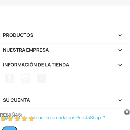
PRODUCTOS

NUESTRA EMPRESA

INFORMACIÓN DE LA TIENDA
keyboard_arrow_down
Facebook
Instagram
TikTok
SU CUENTA

RESEÑAS DE CLIENTES
© 2026 - tienda online creada con PrestaShop™