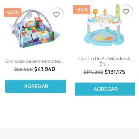
-35%
favorite_border
-40%
favorite_border
Centro De Actividades 4
Gimnasio Bebé Interactivo...
En...
$41.940
$69.900
$131.175
$174.900
AGREGAR
AGREGAR