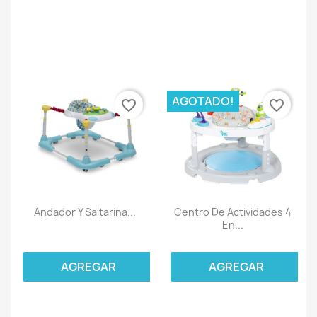
AGOTADO!
favorite_border
favorite_border
Andador Y Saltarina...
Centro De Actividades 4
En...
AGREGAR
AGREGAR