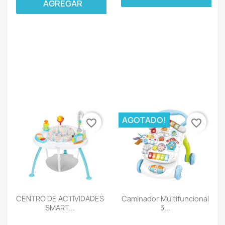
AGREGAR
AGOTADO!
favorite_border
favorite_border
CENTRO DE ACTIVIDADES
Caminador Multifuncional
SMART...
3...