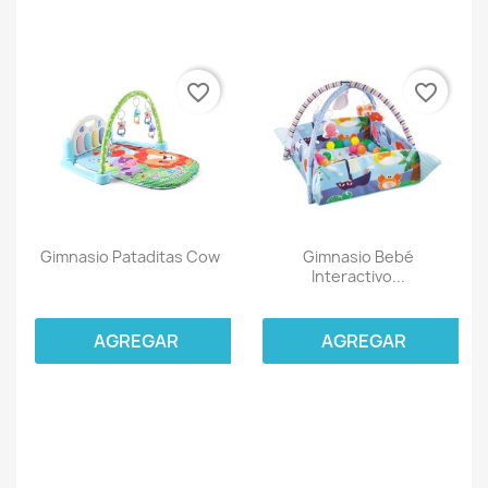
favorite_border
favorite_border
Gimnasio Pataditas Cow
Gimnasio Bebé
Interactivo...
AGREGAR
AGREGAR