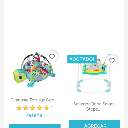
favorite_border
AGOTADO!
favorite_border
Gimnasio Tortuga Con...
Saltarina Bebe Smart
1
Steps...
reseña
AGREGAR