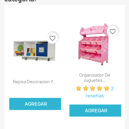
favorite_border
favorite_border
Organizador De
Juguetes...
Repisa Decoracion Y...
2
reseñas
AGREGAR
AGREGAR