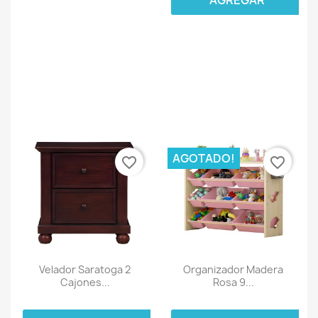
AGREGAR
AGOTADO!
favorite_border
favorite_border
Velador Saratoga 2
Organizador Madera
Cajones...
Rosa 9...