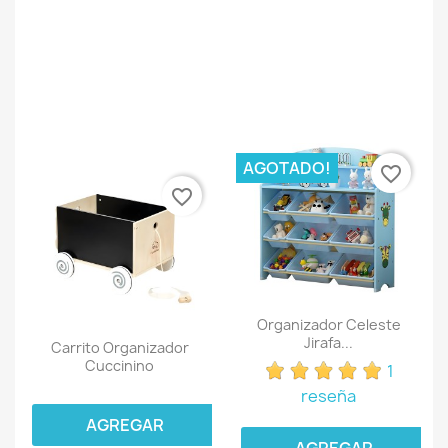
AGOTADO!
favorite_border
favorite_border
Organizador Celeste
Jirafa...
Carrito Organizador
Cuccinino
1
reseña
AGREGAR