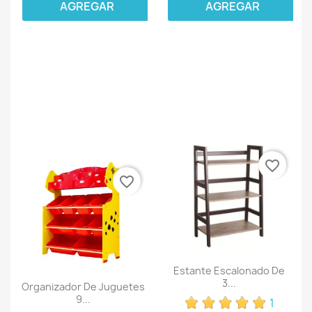
AGREGAR
AGREGAR
favorite_border
favorite_border
Estante Escalonado De
3...
Organizador De Juguetes
9...
1