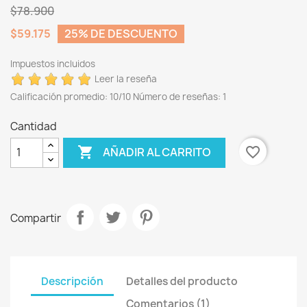
$78.900
$59.175
25% DE DESCUENTO
Impuestos incluidos
Leer la reseña
Calificación promedio:
10
/10 Número de reseñas:
1
Cantidad

favorite_border
AÑADIR AL CARRITO
Compartir
Descripción
Detalles del producto
Comentarios (1)