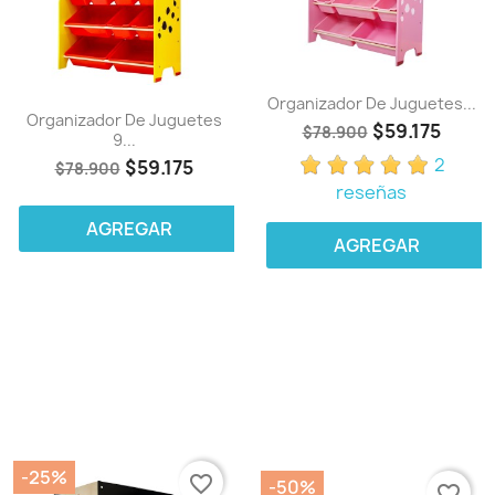
Organizador De Juguetes...
Organizador De Juguetes
$59.175
$78.900
9...
2
$59.175
$78.900
reseñas
AGREGAR
AGREGAR
-25%
favorite_border
-50%
favorite_border