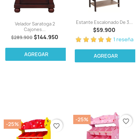
Estante Escalonado De 3...
Velador Saratoga 2
Cajones...
$59.900
$144.950
$289.900
1 reseña
AGREGAR
AGREGAR
-25%
favorite_border
-25%
favorite_border