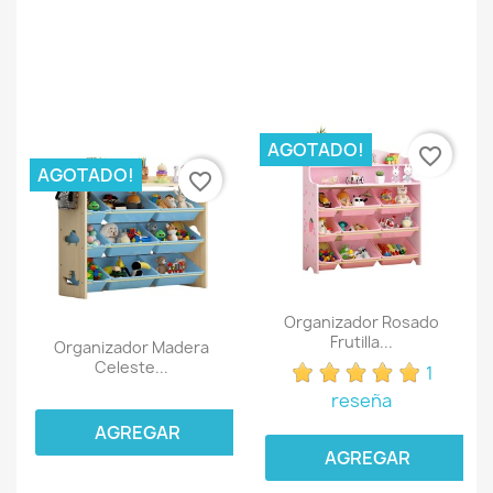
AGOTADO!
favorite_border
AGOTADO!
favorite_border
Organizador Rosado
Frutilla...
Organizador Madera
Celeste...
1
reseña
AGREGAR
AGREGAR