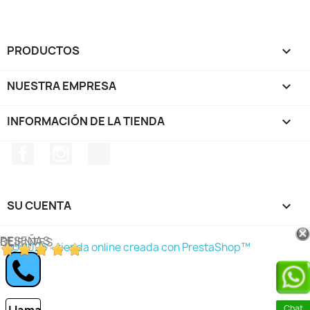
PRODUCTOS

NUESTRA EMPRESA

INFORMACIÓN DE LA TIENDA
keyboard_arrow_down
Facebook
Instagram
TikTok
SU CUENTA

RESEÑAS DE CLIENTES
© 2026 - tienda online creada con PrestaShop™
Chat