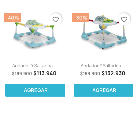
-40%
-30%
favorite_border
favorite_border
Andador Y Saltarina...
Andador Y Saltarina...
$113.940
$132.930
$189.900
$189.900
AGREGAR
AGREGAR