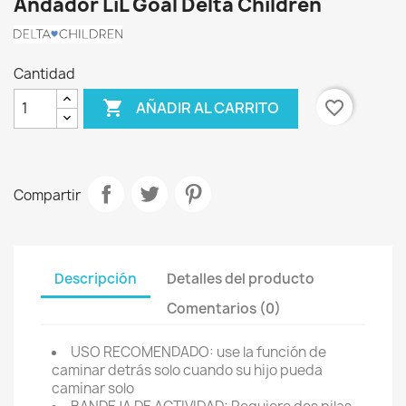
Andador LiL Goal Delta Children
Cantidad

favorite_border
AÑADIR AL CARRITO
Compartir
Descripción
Detalles del producto
Comentarios (0)
USO RECOMENDADO: use la función de
caminar detrás solo cuando su hijo pueda
caminar solo