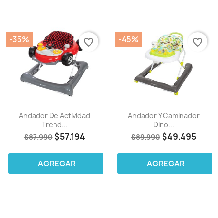
-35%
-45%
favorite_border
favorite_border
Andador De Actividad
Andador Y Caminador
Trend...
Dino...
$57.194
$49.495
$87.990
$89.990
AGREGAR
AGREGAR