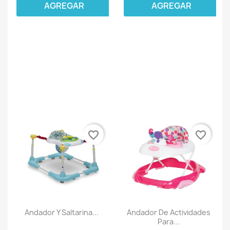
AGREGAR
AGREGAR
favorite_border
favorite_border
Andador Y Saltarina...
Andador De Actividades
Para...