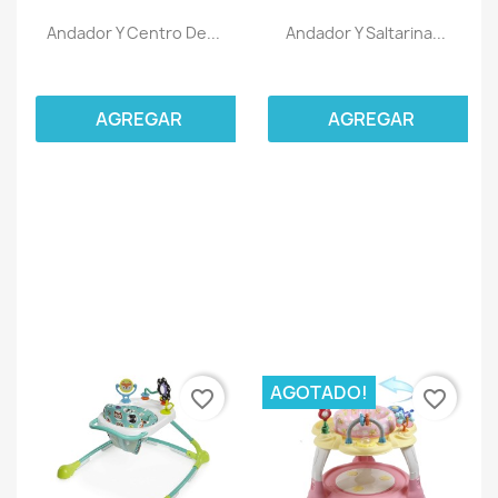
Andador Y Centro De...
Andador Y Saltarina...
AGREGAR
AGREGAR
AGOTADO!
favorite_border
favorite_border