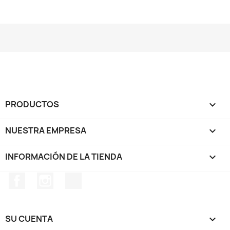
PRODUCTOS

NUESTRA EMPRESA

INFORMACIÓN DE LA TIENDA
keyboard_arrow_down
Facebook
Instagram
TikTok
SU CUENTA
