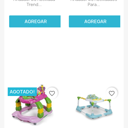
Trend...
Para...
AGREGAR
AGREGAR
AGOTADO!
favorite_border
favorite_border