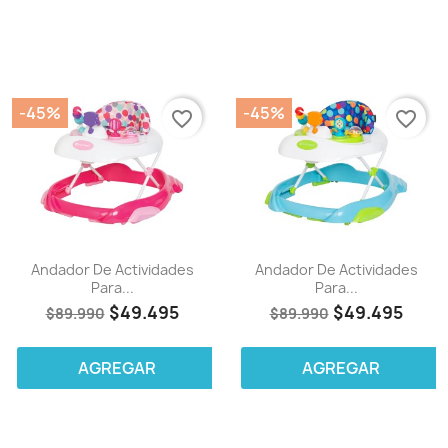
-45%
-45%
favorite_border
favorite_border
Andador De Actividades
Andador De Actividades
Para...
Para...
$49.495
$49.495
$89.990
$89.990
AGREGAR
AGREGAR