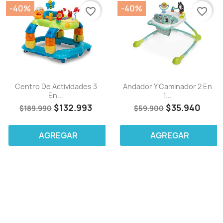
-40%
-40%
favorite_border
favorite_border
Centro De Actividades 3
Andador Y Caminador 2 En
En...
1...
$132.993
$35.940
$189.990
$59.900
AGREGAR
AGREGAR