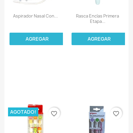
Aspirador Nasal Con...
Rasca Encías Primera
Etapa...
AGREGAR
AGREGAR
AGOTADO!
favorite_border
favorite_border