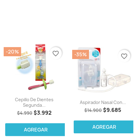
-20%
favorite_border
-35%
favorite_border
Cepillo De Dientes
Aspirador Nasal Con...
Segunda...
$9.685
$14.900
$3.992
$4.990
AGREGAR
AGREGAR