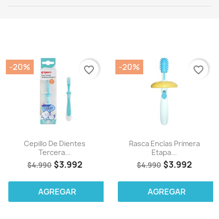
-20%
-20%
favorite_border
favorite_border
Cepillo De Dientes
Rasca Encías Primera
Tercera...
Etapa...
$3.992
$3.992
$4.990
$4.990
AGREGAR
AGREGAR