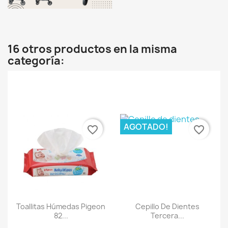
16 otros productos en la misma
categoría:
AGOTADO!
favorite_border
favorite_border
Toallitas Húmedas Pigeon
Cepillo De Dientes
82...
Tercera...