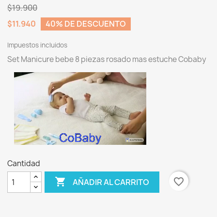
$19.900
$11.940
40% DE DESCUENTO
Impuestos incluidos
Set Manicure bebe 8 piezas rosado mas estuche Cobaby
Cantidad

favorite_border
AÑADIR AL CARRITO