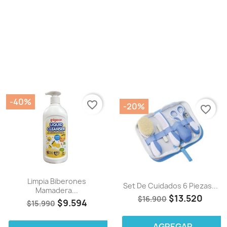
-40%
favorite_border
-20%
favorite_border
Limpia Biberones
Set De Cuidados 6 Piezas...
Mamadera...
$13.520
$16.900
$9.594
$15.990
AGREGAR