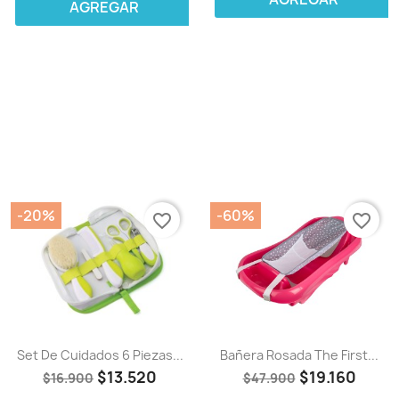
AGREGAR
-20%
-60%
favorite_border
favorite_border
Set De Cuidados 6 Piezas...
Bañera Rosada The First...
$13.520
$19.160
$16.900
$47.900