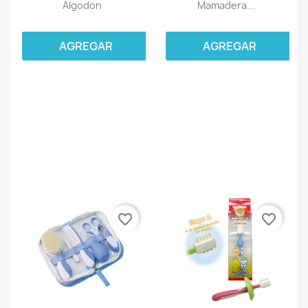
Algodon
Mamadera...
AGREGAR
AGREGAR
favorite_border
favorite_border