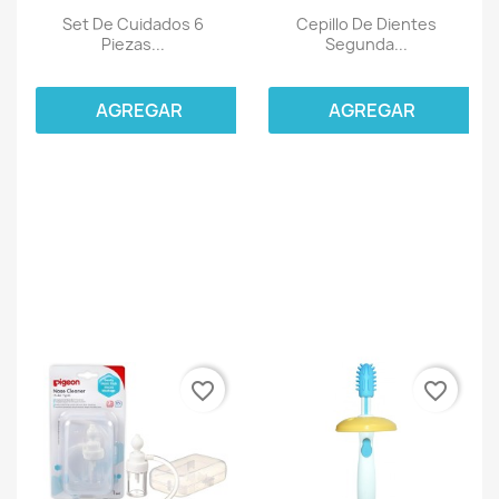
Set De Cuidados 6
Cepillo De Dientes
Piezas...
Segunda...
AGREGAR
AGREGAR
favorite_border
favorite_border