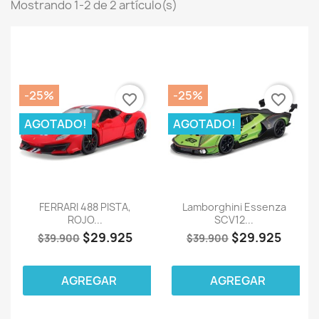
Mostrando 1-2 de 2 artículo(s)
-25%
-25%
favorite_border
favorite_border
AGOTADO!
AGOTADO!
FERRARI 488 PISTA,
Lamborghini Essenza
ROJO...
SCV12...
$29.925
$29.925
$39.900
$39.900
AGREGAR
AGREGAR