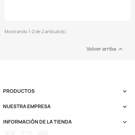
Mostrando 1-2 de 2 artículo(s)
Volver arriba

PRODUCTOS

NUESTRA EMPRESA

INFORMACIÓN DE LA TIENDA
keyboard_arrow_down
Facebook
Instagram
TikTok