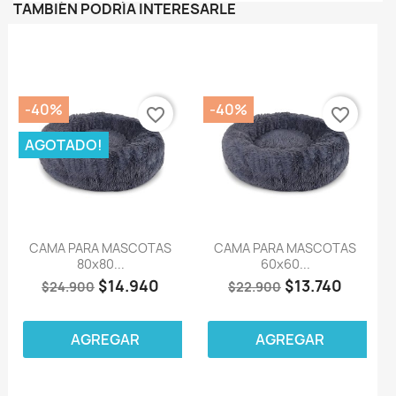
TAMBIÉN PODRÍA INTERESARLE
-40%
-40%
favorite_border
favorite_border
AGOTADO!
CAMA PARA MASCOTAS
CAMA PARA MASCOTAS
80x80...
60x60...
$14.940
$13.740
$24.900
$22.900
AGREGAR
AGREGAR