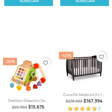
AGREGAR
AGREGAR
-40%
favorite_border
-25%
favorite_border
Cuna De Madera 4 En 1...
$167.394
Telefono Didactico De...
$278.990
$15.675
$20.900
2