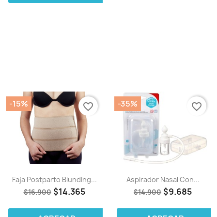
-15%
-35%
favorite_border
favorite_border
Faja Postparto Blunding...
Aspirador Nasal Con...
$14.365
$9.685
$16.900
$14.900