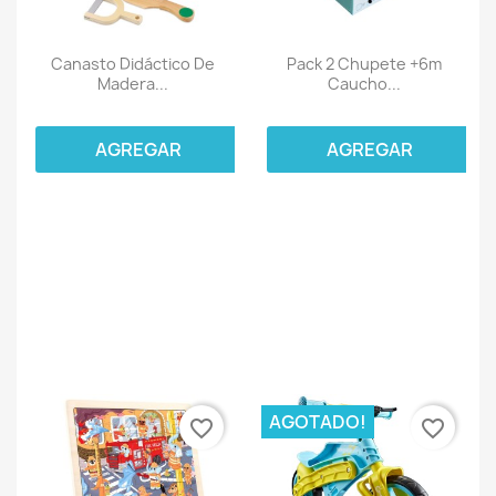
Canasto Didáctico De
Pack 2 Chupete +6m
Madera...
Caucho...
AGREGAR
AGREGAR
AGOTADO!
favorite_border
favorite_border