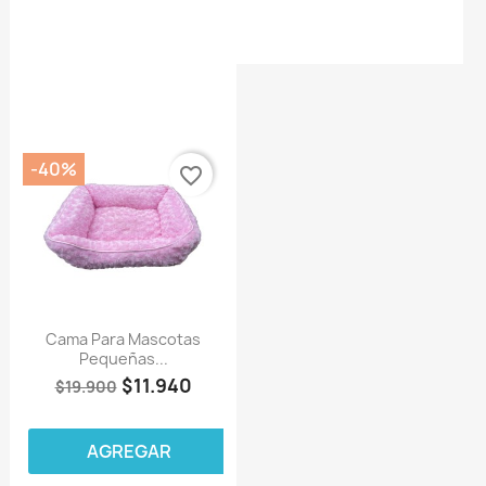
-40%
favorite_border
Cama Para Mascotas
Pequeñas...
$11.940
$19.900
AGREGAR