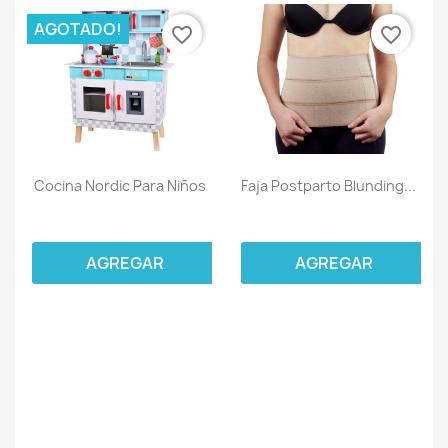
AGOTADO!
favorite_border
favorite_border
Cocina Nordic Para Niños
Faja Postparto Blunding...
AGREGAR
AGREGAR