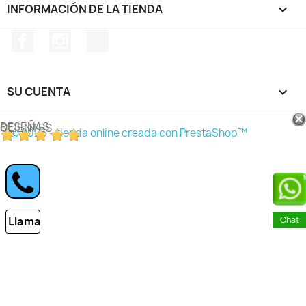
INFORMACIÓN DE LA TIENDA
keyboard_arrow_down
Facebook
Instagram
TikTok
SU CUENTA

RESEÑAS DE CLIENTES
© 2026 - tienda online creada con PrestaShop™
Llamar
Chat