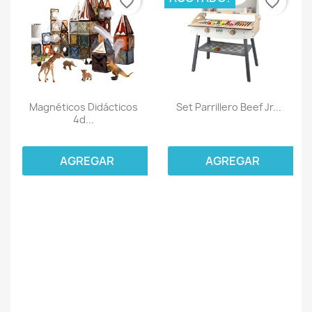
favorite_border
favorite_border
Magnéticos Didácticos
Set Parrillero Beef Jr...
4d...
AGREGAR
AGREGAR