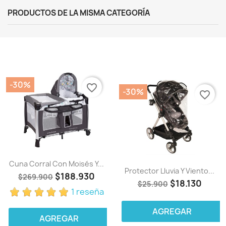
PRODUCTOS DE LA MISMA CATEGORÍA
-30%
favorite_border
-30%
favorite_border
Cuna Corral Con Moisés Y...
Protector Lluvia Y Viento...
$188.930
$269.900
$18.130
$25.900
1 reseña
AGREGAR
AGREGAR