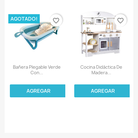
AGOTADO!
favorite_border
favorite_border
Bañera Plegable Verde
Cocina Didáctica De
Con...
Madera...
AGREGAR
AGREGAR