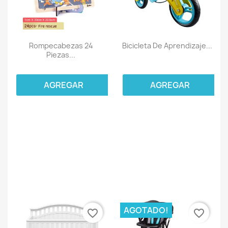
Rompecabezas 24
Bicicleta De Aprendizaje...
Piezas...
AGREGAR
AGREGAR
AGOTADO!
favorite_border
favorite_border