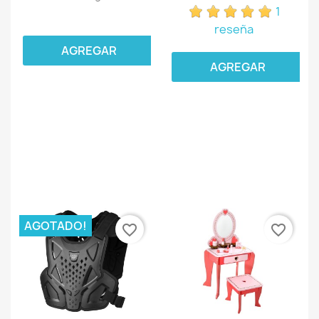
1
reseña
AGREGAR
AGREGAR
AGOTADO!
favorite_border
favorite_border