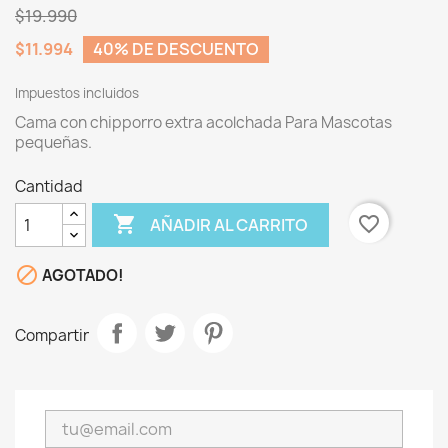
$19.990
$11.994
40% DE DESCUENTO
Impuestos incluidos
Cama con chipporro extra acolchada Para Mascotas
pequeñas.
Cantidad

favorite_border
AÑADIR AL CARRITO

AGOTADO!
Compartir