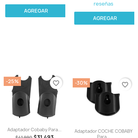
reseñas
AGREGAR
AGREGAR
-25%
-30%
favorite_border
favorite_border
Adaptador Cobaby Para...
Adaptador COCHE COBABY
$31.493
Para...
$41.990