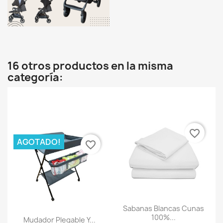
16 otros productos en la misma
categoría:
favorite_border
AGOTADO!
favorite_border
Sabanas Blancas Cunas
100%...
Mudador Plegable Y...