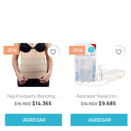
-15%
-35%
favorite_border
favorite_border
Faja Postparto Blunding...
Aspirador Nasal Con...
$14.365
$9.685
$16.900
$14.900
AGREGAR
AGREGAR