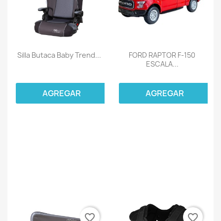
Silla Butaca Baby Trend...
FORD RAPTOR F-150
ESCALA...
AGREGAR
AGREGAR
favorite_border
favorite_border