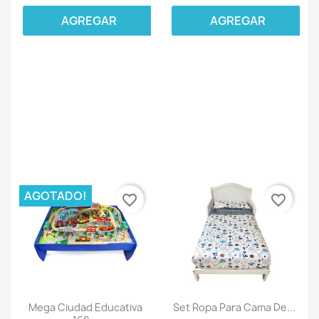
AGREGAR
AGREGAR
AGOTADO!
favorite_border
favorite_border
Mega Ciudad Educativa
Set Ropa Para Cama De...