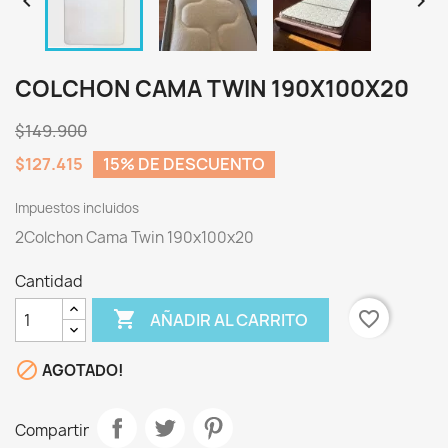


COLCHON CAMA TWIN 190X100X20
$149.900
$127.415
15% DE DESCUENTO
Impuestos incluidos
2Colchon Cama Twin 190x100x20
Cantidad

favorite_border
AÑADIR AL CARRITO

AGOTADO!
Compartir