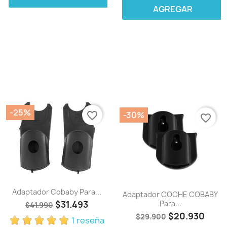
AGREGAR
-25%
-30%
favorite_border
favorite_border
Adaptador Cobaby Para...
Adaptador COCHE COBABY
$31.493
Para...
$41.990
$20.930
$29.900
1 reseña