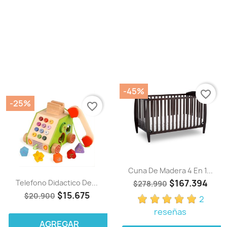
-45%
favorite_border
-25%
favorite_border
Cuna De Madera 4 En 1...
$167.394
Telefono Didactico De...
$278.990
$15.675
$20.900
2
reseñas
AGREGAR