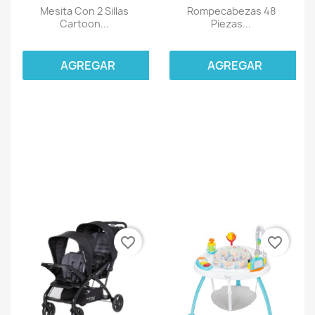
Mesita Con 2 Sillas
Rompecabezas 48
Cartoon...
Piezas...
AGREGAR
AGREGAR
favorite_border
favorite_border