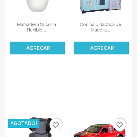
Mamadera Silicona
Cocina Didactica De
Flexible...
Madera...
AGREGAR
AGREGAR
AGOTADO!
favorite_border
favorite_border