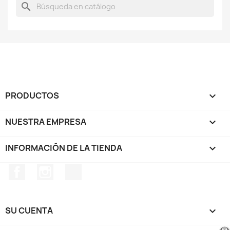
search
PRODUCTOS

NUESTRA EMPRESA

INFORMACIÓN DE LA TIENDA
keyboard_arrow_down
Facebook
Instagram
TikTok
SU CUENTA
