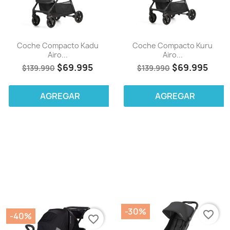
Coche Compacto Kadu
Coche Compacto Kuru
Airo...
Airo...
$69.995
$69.995
$139.990
$139.990
AGREGAR
AGREGAR
-30%
favorite_border
-40%
favorite_border