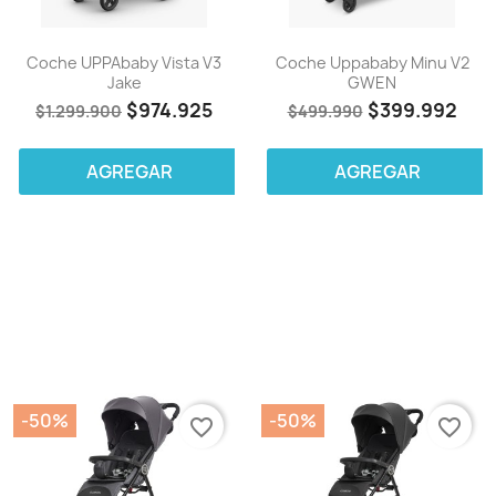
Coche UPPAbaby Vista V3
Coche Uppababy Minu V2
Jake
GWEN
$974.925
$399.992
$1.299.900
$499.990
AGREGAR
AGREGAR
-50%
-50%
favorite_border
favorite_border