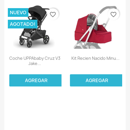
NUEVO
favorite_border
favorite_border
AGOTADO!
Coche UPPAbaby Cruz V3
Kit Recien Nacido Minu...
Jake...
AGREGAR
AGREGAR