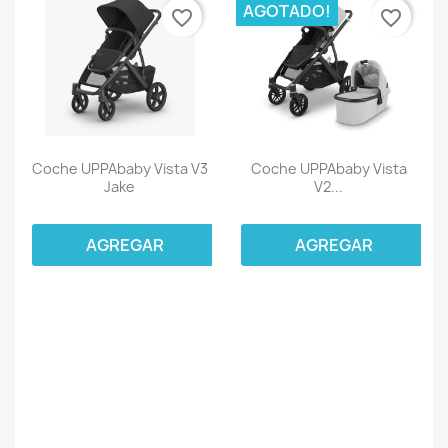
AGOTADO!
favorite_border
favorite_border
Coche UPPAbaby Vista V3
Coche UPPAbaby Vista
Jake
V2...
AGREGAR
AGREGAR