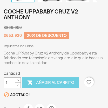
COCHE UPPABABY CRUZ V2
ANTHONY
$829.900
$663.920
20% DE DESCUENTO
Impuestos incluidos
Coche UPPAbaby Cruz V2 Anthony de Uppababy está
fabricado con tecnología de vanguardia lo que lo hace un
cochecito de alta calidad
Cantidad

favorite_border
AÑADIR AL CARRITO

AGOTADO!