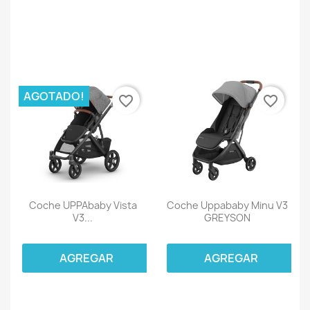
AGOTADO!
favorite_border
favorite_border
Coche UPPAbaby Vista
Coche Uppababy Minu V3
V3...
GREYSON
AGREGAR
AGREGAR