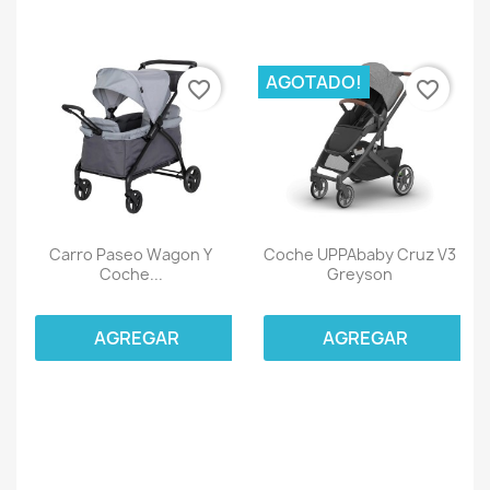
AGOTADO!
favorite_border
favorite_border
Carro Paseo Wagon Y
Coche UPPAbaby Cruz V3
Coche...
Greyson
AGREGAR
AGREGAR