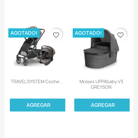
AGOTADO!
AGOTADO!
favorite_border
favorite_border
TRAVEL SYSTEM Coche...
Moises UPPAbaby V3
GREYSON
AGREGAR
AGREGAR