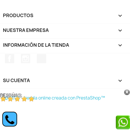
PRODUCTOS

NUESTRA EMPRESA

INFORMACIÓN DE LA TIENDA
keyboard_arrow_down
Facebook
Instagram
TikTok
SU CUENTA

RESEÑAS DE CLIENTES
© 2026 - tienda online creada con PrestaShop™