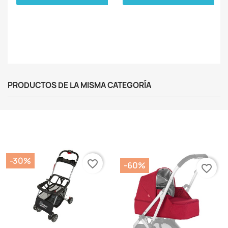
PRODUCTOS DE LA MISMA CATEGORÍA
-30%
favorite_border
-60%
favorite_border