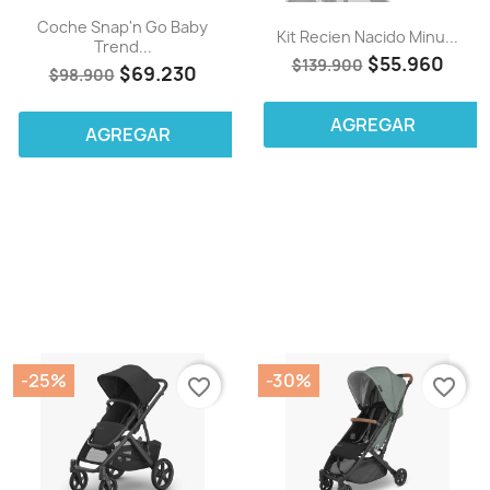
Coche Snap'n Go Baby
Kit Recien Nacido Minu...
Trend...
$55.960
$139.900
$69.230
$98.900
AGREGAR
AGREGAR
-25%
-30%
favorite_border
favorite_border