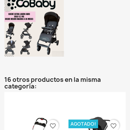
16 otros productos en la misma
categoría:
AGOTADO!
favorite_border
favorite_border