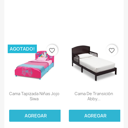
AGOTADO!
favorite_border
favorite_border
Cama Tapizada Niñas Jojo
Cama De Transición
Siwa
Abby...
AGREGAR
AGREGAR