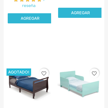
reseña
AGREGAR
AGREGAR
AGOTADO!
favorite_border
favorite_border