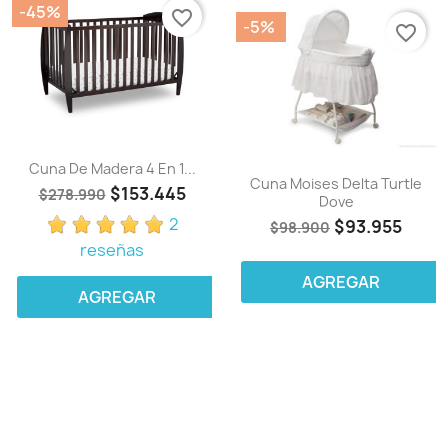
-45%
favorite_border
-5%
favorite_border
Cuna De Madera 4 En 1...
Cuna Moises Delta Turtle
$153.445
$278.990
Dove
2
$93.955
$98.900
reseñas
AGREGAR
AGREGAR