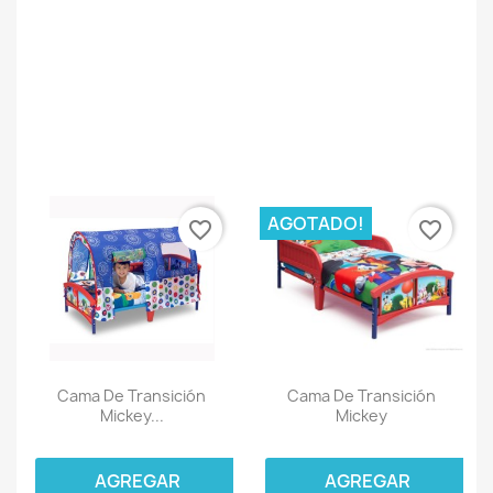
AGOTADO!
favorite_border
favorite_border
Cama De Transición
Cama De Transición
Mickey...
Mickey
AGREGAR
AGREGAR