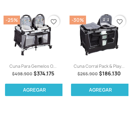
-25%
-30%
favorite_border
favorite_border
Cuna Para Gemelos O...
Cuna Corral Pack & Play...
$374.175
$186.130
$498.900
$265.900
AGREGAR
AGREGAR