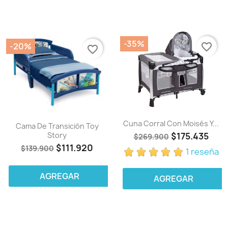
-35%
-20%
favorite_border
favorite_border
Cuna Corral Con Moisés Y...
Cama De Transición Toy
Story
$175.435
$269.900
$111.920
$139.900
1 reseña
AGREGAR
AGREGAR