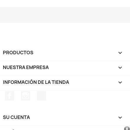
PRODUCTOS

NUESTRA EMPRESA

INFORMACIÓN DE LA TIENDA
keyboard_arrow_down
Facebook
Instagram
TikTok
SU CUENTA
