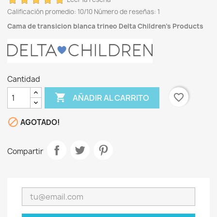
Calificación promedio:
10
/10 Número de reseñas:
1
Cama de transicion blanca trineo Delta Children's Products
Cantidad

favorite_border
AÑADIR AL CARRITO

AGOTADO!
Compartir