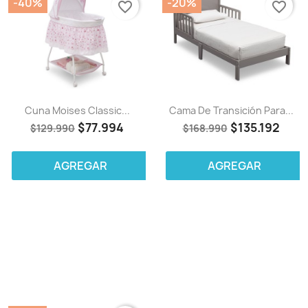
-40%
-20%
favorite_border
favorite_border
Cuna Moises Classic...
Cama De Transición Para...
$77.994
$135.192
$129.990
$168.990
AGREGAR
AGREGAR