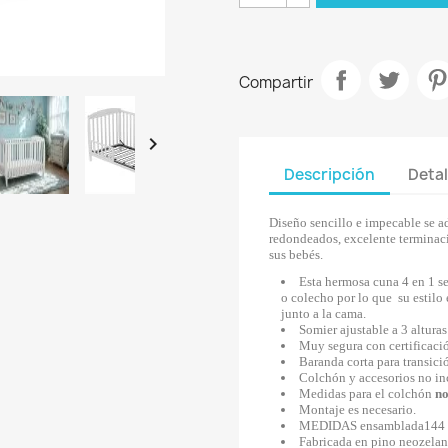
Compartir

Descripción
Detal
Diseño sencillo e impecable se a
redondeados, excelente terminaci
sus bebés.
Esta hermosa cuna 4 en 1 s
o colecho por lo que su estilo
junto a la cama.
Somier ajustable a 3 alturas
Muy segura con certificaci
Baranda corta para transici
Colchón y accesorios no inc
Medidas para el colchón
no
Montaje es necesario.
MEDIDAS ensamblada144 l
Fabricada en pino neozelan