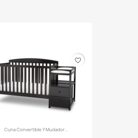
favorite_border
Cuna Convertible Y Mudador...