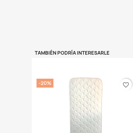
TAMBIÉN PODRÍA INTERESARLE
-20%
favorite_border