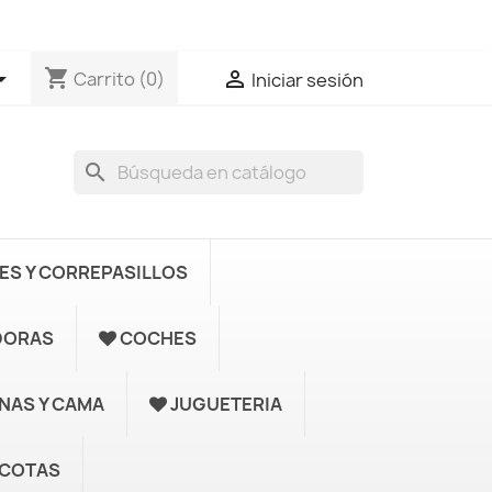
shopping_cart


Carrito
(0)
Iniciar sesión
search
S Y CORREPASILLOS
DORAS
COCHES
UNAS Y CAMA
JUGUETERIA
COTAS