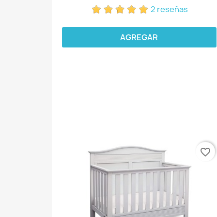
2 reseñas
AGREGAR
favorite_border