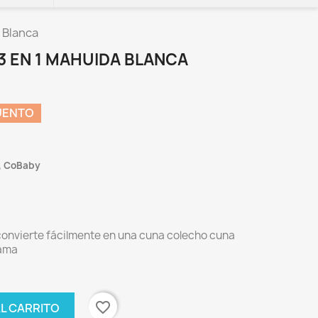
 Blanca
3 EN 1 MAHUIDA BLANCA
UENTO
, CoBaby
convierte fácilmente en una cuna colecho cuna
cama
favorite_border
AL CARRITO