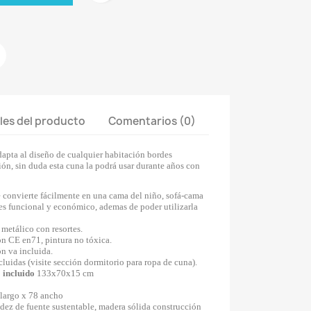
les del producto
Comentarios (0)
dapta al diseño de cualquier habitación bordes
ón, sin duda esta cuna la podrá usar durante años con
e convierte fácilmente en una cama del niño, sofá-cama
 es funcional y económico, ademas de poder utilizarla
 metálico con resortes.
ón CE en71, pintura no tóxica.
ón va incluida.
luidas (visite sección dormitorio para ropa de cuna).
 incluido
133x70x15 cm
argo x 78 ancho
dez de fuente sustentable, madera sólida construcción