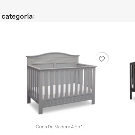
 categoría:
favorite_border
Cuna De Madera 4 En 1...