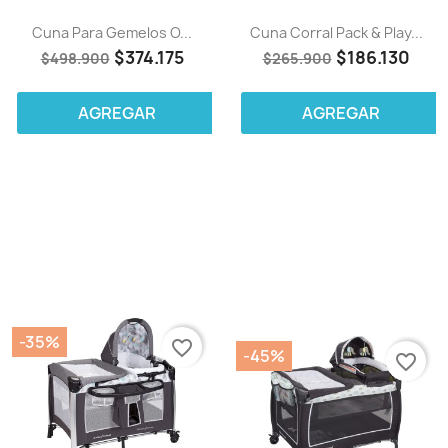
Cuna Para Gemelos O...
Cuna Corral Pack & Play...
$374.175
$186.130
$498.900
$265.900
AGREGAR
AGREGAR
-35%
favorite_border
-45%
favorite_border