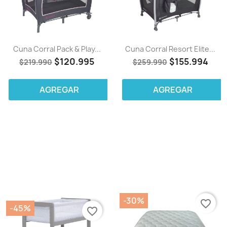
Cuna Corral Pack & Play...
Cuna Corral Resort Elite...
$120.995
$155.994
$219.990
$259.990
AGREGAR
AGREGAR
-30%
favorite_border
-45%
favorite_border