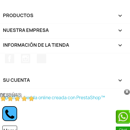
PRODUCTOS

NUESTRA EMPRESA

INFORMACIÓN DE LA TIENDA
keyboard_arrow_down
Facebook
Instagram
TikTok
SU CUENTA

RESEÑAS DE CLIENTES
© 2026 - tienda online creada con PrestaShop™
Chat