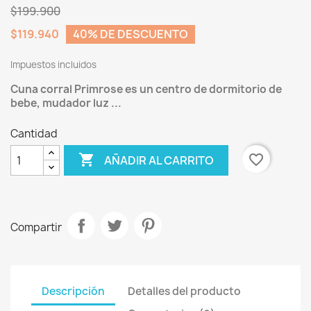
$199.900
$119.940
40% DE DESCUENTO
Impuestos incluidos
Cuna corral Primrose es un centro de dormitorio de
bebe, mudador luz ...
Cantidad

favorite_border
AÑADIR AL CARRITO
Compartir
Descripción
Detalles del producto