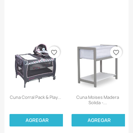
favorite_border
favorite_border
Cuna Corral Pack & Play...
Cuna Moises Madera
Solida -...
AGREGAR
AGREGAR