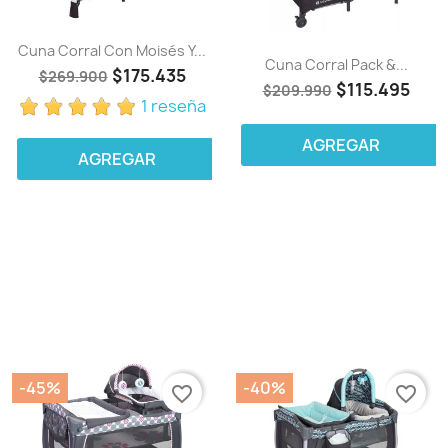
Cuna Corral Con Moisés Y...
Cuna Corral Pack &...
$175.435
$269.900
$115.495
$209.990
1 reseña
AGREGAR
AGREGAR
-45%
-40%
favorite_border
favorite_border