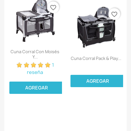
favorite_border
favorite_border
Cuna Corral Con Moisés
Y...
Cuna Corral Pack & Play...
1
reseña
AGREGAR
AGREGAR