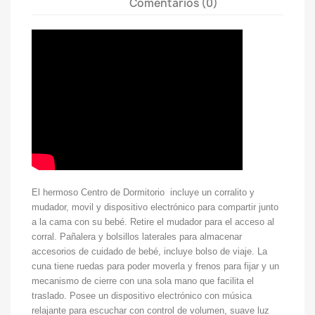
Comentarios (0)
El hermoso Centro de Dormitorio incluye un corralito y
mudador, movil y dispositivo electrónico para compartir junto
a la cama con su bebé. Retire el mudador para el acceso al
corral. Pañalera y bolsillos laterales para almacenar
accesorios de cuidado de bebé, incluye bolso de viaje. La
cuna tiene ruedas para poder moverla y frenos para fijar y un
mecanismo de cierre con una sola mano que facilita el
traslado. Posee un dispositivo electrónico con música
relajante para escuchar con control de volumen, suave luz