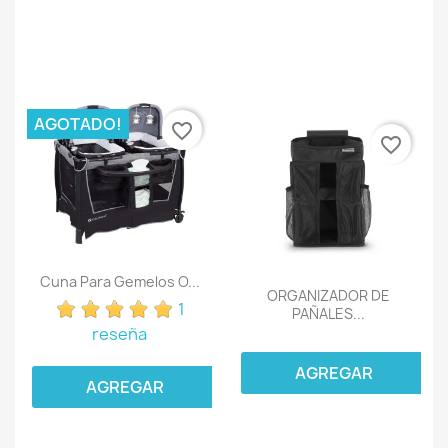
AGOTADO!
favorite_border
favorite_border
Cuna Para Gemelos O...
ORGANIZADOR DE
1
PAÑALES...
reseña
AGREGAR
AGREGAR