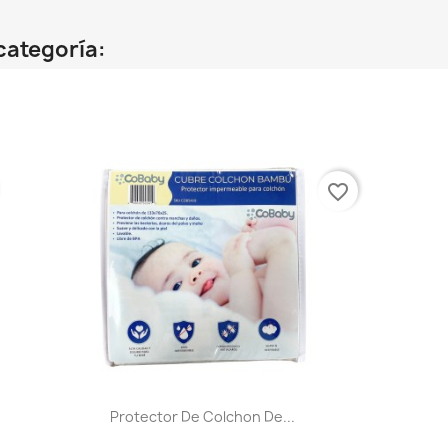
categoría:
favorite_border
Protector De Colchon De...