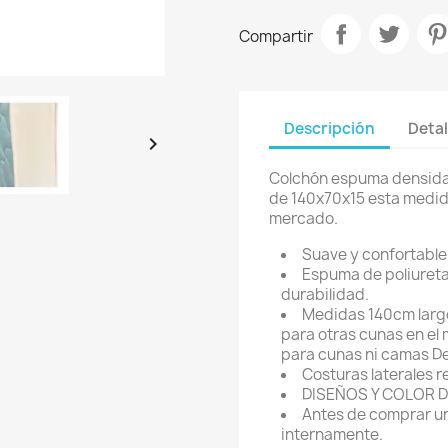
Compartir
Descripción
Detal

Colchón espuma densida
de 140x70x15 esta medida
mercado.
Suave y confortable
Espuma de poliureta
durabilidad.
Medidas 140cm largo
para otras cunas en el
para cunas ni camas De
Costuras laterales r
DISEÑOS Y COLOR D
Antes de comprar un
internamente.