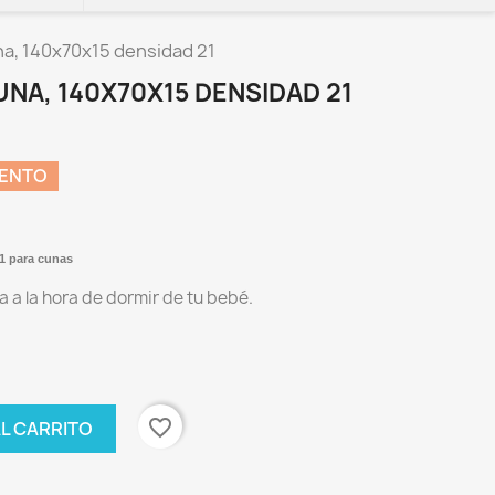
a, 140x70x15 densidad 21
NA, 140X70X15 DENSIDAD 21
UENTO
1 para cunas
 a la hora de dormir de tu bebé.
favorite_border
AL CARRITO