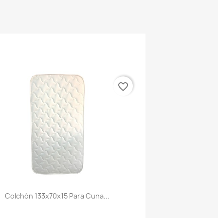
favorite_border
Colchón 133x70x15 Para Cuna...