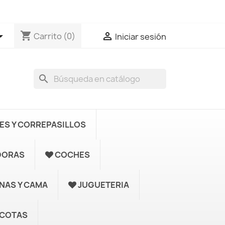
shopping_cart


Carrito
(0)
Iniciar sesión
search
S Y CORREPASILLOS
DORAS
COCHES
UNAS Y CAMA
JUGUETERIA
COTAS