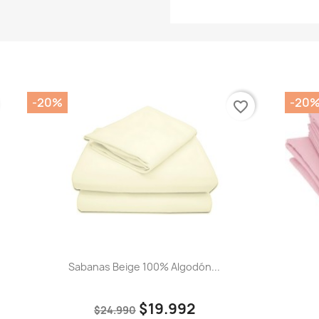
-20%
-20
favorite_border
Sabanas Beige 100% Algodón...
$19.992
$24.990