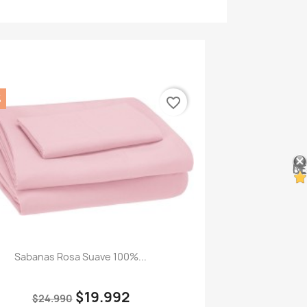
%
favorite_border
RESEÑ
Sabanas Rosa Suave 100%...
$19.992
$24.990