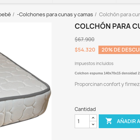
 bebé
-Colchones para cunas y camas
Colchón para cun
COLCHÓN PARA CU
$67.900
$54.320
20% DE DESC
Impuestos incluidos
Colchon espuma 140x70x15 densidad 2
Proporcinan confort y firmeza
Cantidad

AÑADIR 