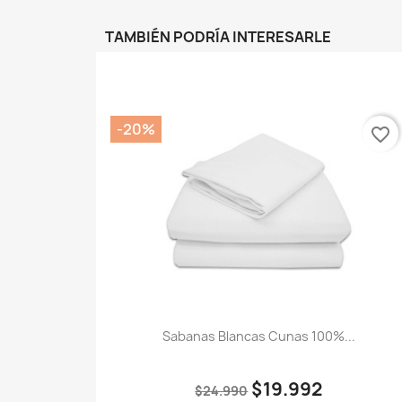
TAMBIÉN PODRÍA INTERESARLE
-20%
favorite_border
Sabanas Blancas Cunas 100%...
$19.992
$24.990