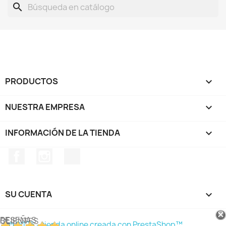
search
PRODUCTOS

NUESTRA EMPRESA

INFORMACIÓN DE LA TIENDA
keyboard_arrow_down
Facebook
Instagram
TikTok
SU CUENTA

RESEÑAS DE CLIENTES
© 2026 - tienda online creada con PrestaShop™