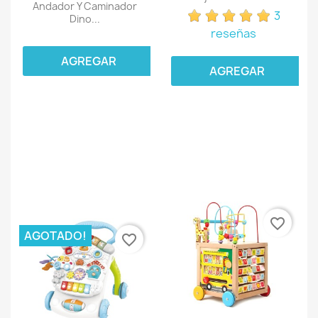
Andador Y Caminador
3
Dino...
reseñas
AGREGAR
AGREGAR
favorite_border
AGOTADO!
favorite_border