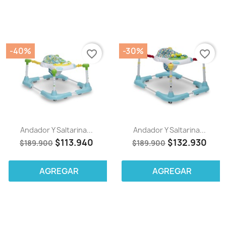
-40%
-30%
favorite_border
favorite_border
Andador Y Saltarina...
Andador Y Saltarina...
$113.940
$132.930
$189.900
$189.900
AGREGAR
AGREGAR