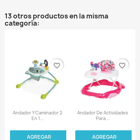
13 otros productos en la misma
categoría:
favorite_border
favorite_border
Andador Y Caminador 2
Andador De Actividades
En 1...
Para...
AGREGAR
AGREGAR