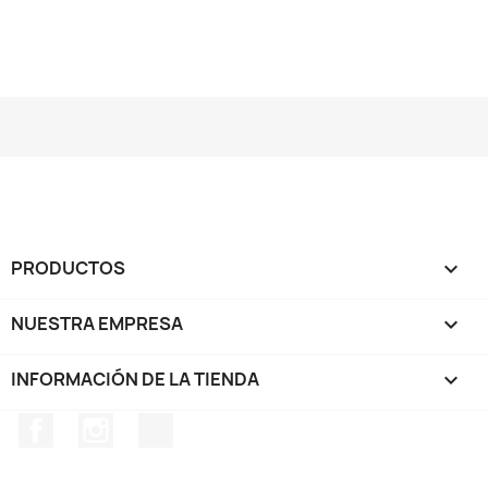
PRODUCTOS

NUESTRA EMPRESA

INFORMACIÓN DE LA TIENDA
keyboard_arrow_down
Facebook
Instagram
TikTok