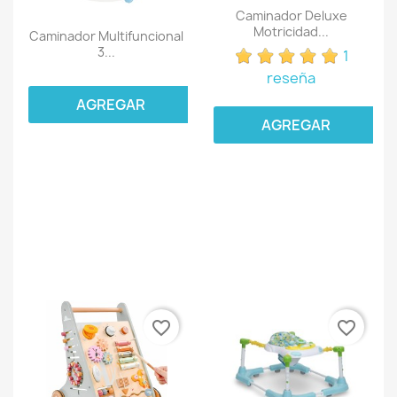
Caminador Deluxe
Motricidad...
Caminador Multifuncional
3...
1
reseña
AGREGAR
AGREGAR
favorite_border
favorite_border