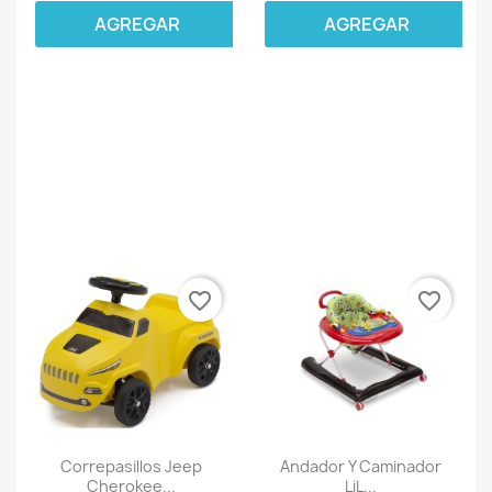
AGREGAR
AGREGAR
favorite_border
favorite_border
Correpasillos Jeep
Andador Y Caminador
Cherokee...
LiL...