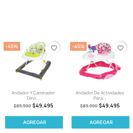
-45%
-45%
favorite_border
favorite_border
Andador Y Caminador
Andador De Actividades
Dino...
Para...
$49.495
$49.495
$89.990
$89.990
AGREGAR
AGREGAR