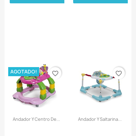
AGOTADO!
favorite_border
favorite_border
Andador Y Centro De...
Andador Y Saltarina...