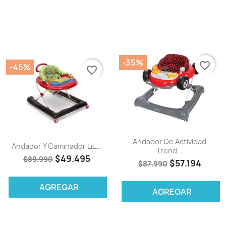
-35%
favorite_border
-45%
favorite_border
Andador De Actividad
Andador Y Caminador LiL...
Trend...
$49.495
$89.990
$57.194
$87.990
AGREGAR
AGREGAR