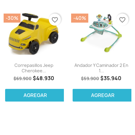
-30%
-40%
favorite_border
favorite_border
Correpasillos Jeep
Andador Y Caminador 2 En
Cherokee...
1...
$48.930
$35.940
$69.900
$59.900
AGREGAR
AGREGAR