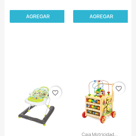
AGREGAR
AGREGAR
favorite_border
favorite_border
Caja Motricidad...