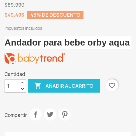
$89.990
$49.495
45% DE DESCUENTO
Impuestos incluidos
Andador para bebe orby aqua
Cantidad

favorite_border
AÑADIR AL CARRITO
Compartir