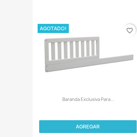
AGOTADO!
favorite_border
Baranda Exclusiva Para...
AGREGAR