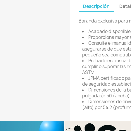
Descripción
Detal
Baranda exclusiva para 
Acabado disponible:
Proporciona mayor 
Consulte el manual 
asegurarse de que este 
pequeño sea compatibl
Probado en busca de
cumplir o superar las
ASTM
JPMA certificado pa
de seguridad establec
Dimensiones de la b
pulgadas): 50 (ancho) 
Dimensiones de enví
(alto) por 54.2 (profu