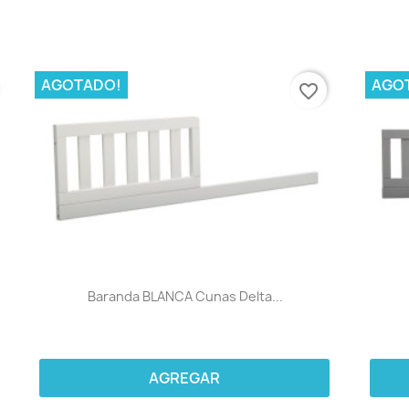
AGOTADO!
AGO
favorite_border
Baranda BLANCA Cunas Delta...
AGREGAR