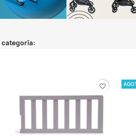
 categoría:
AGO
favorite_border