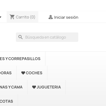
shopping_cart


Carrito
(0)
Iniciar sesión
search
S Y CORREPASILLOS
DORAS
COCHES
UNAS Y CAMA
JUGUETERIA
COTAS