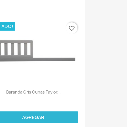
TADO!
favorite_border
Baranda Gris Cunas Taylor...
AGREGAR