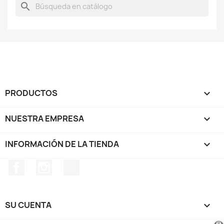
search
PRODUCTOS

NUESTRA EMPRESA

INFORMACIÓN DE LA TIENDA
keyboard_arrow_down
Facebook
Instagram
TikTok
SU CUENTA
