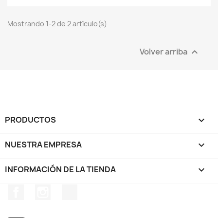
Mostrando 1-2 de 2 artículo(s)
Volver arriba

PRODUCTOS

NUESTRA EMPRESA

INFORMACIÓN DE LA TIENDA
keyboard_arrow_down
Facebook
Instagram
TikTok