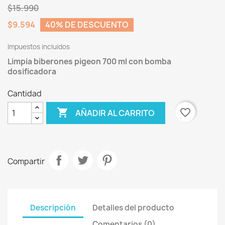
$15.990
$9.594
40% DE DESCUENTO
Impuestos incluidos
Limpia biberones pigeon 700 ml con bomba
dosificadora
Cantidad

favorite_border
AÑADIR AL CARRITO
Compartir
Descripción
Detalles del producto
Comentarios (0)