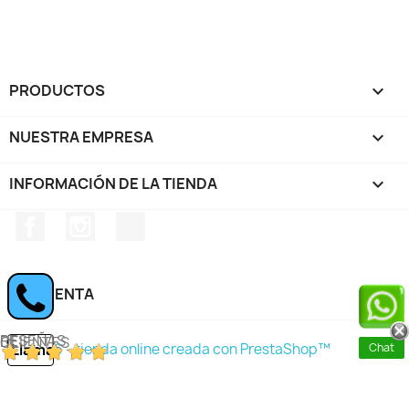
PRODUCTOS

NUESTRA EMPRESA

INFORMACIÓN DE LA TIENDA
keyboard_arrow_down
Facebook
Instagram
TikTok
SU CUENTA

RESEÑAS DE CLIENTES
Llamar
Chat
© 2026 - tienda online creada con PrestaShop™